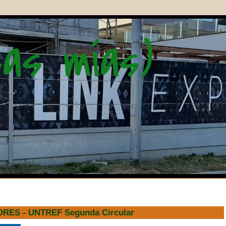
osas mías)
o eso que ustedes llaman comunistas, ESO SOMOS" (Dan
S - UNTREF Segunda Circular