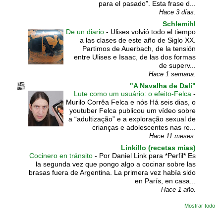
para el pasado”. Esta frase d...
Hace 3 días.
Schlemihl
De un diario
-
Ulises volvió todo el tiempo
a las clases de este año de Siglo XX.
Partimos de Auerbach, de la tensión
entre Ulises e Isaac, de las dos formas
de superv...
Hace 1 semana.
"A Navalha de Dalí"
Lute como um usuário: o efeito-Felca
-
Murilo Corrêa Felca e nós Há seis dias, o
youtuber Felca publicou um vídeo sobre
a “adultização” e a exploração sexual de
crianças e adolescentes nas re...
Hace 11 meses.
Linkillo (recetas mías)
Cocinero en tránsito
-
Por Daniel Link para *Perfil* Es
la segunda vez que pongo algo a cocinar sobre las
brasas fuera de Argentina. La primera vez había sido
en París, en casa...
Hace 1 año.
Mostrar todo